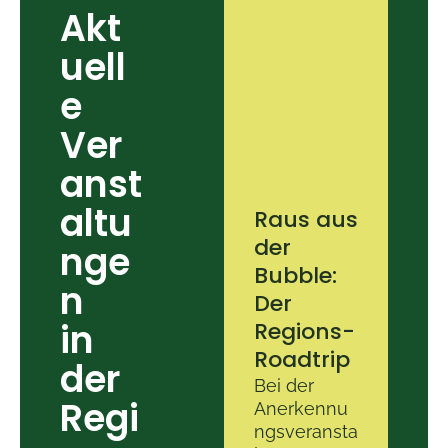
Akt
uell
e
Ver
anst
altu
Raus aus
der
nge
Bubble:
n
Der
in
Regions-
Roadtrip
der
Bei der
Regi
Anerkennu
ngsveransta