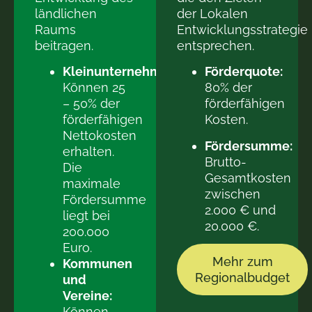
ländlichen
der Lokalen
Raums
Entwicklungsstrategie
beitragen.
entsprechen.
Kleinunternehmen:
Förderquote:
Können 25
80% der
– 50% der
förderfähigen
förderfähigen
Kosten.
Nettokosten
Fördersumme:
erhalten.
Brutto-
Die
Gesamtkosten
maximale
zwischen
Fördersumme
2.000 € und
liegt bei
20.000 €.
200.000
Euro.
Mehr zum
Kommunen
Regionalbudget
und
Vereine:
Können