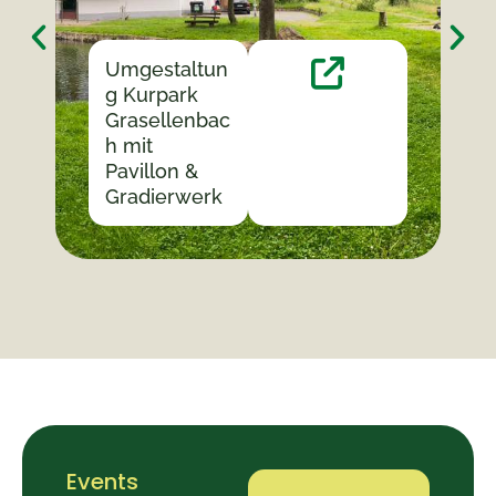
Umgestaltun
g Kurpark
Grasellenbac
h mit
Pavillon &
Gradierwerk
Events