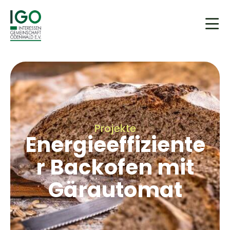
Projekte
Energieeffiziente
r Backofen mit
Gärautomat