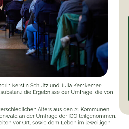
ssorin Kerstin Schultz und Julia Kemkemer-
ubstanz die Ergebnisse der Umfrage, die von
nterschiedlichen Alters aus den 21 Kommunen
denwald an der Umfrage der IGO teilgenommen,
eiten vor Ort, sowie dem Leben im jeweiligen