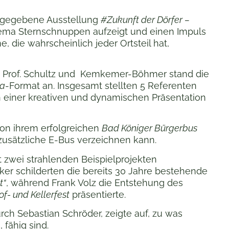
rag gegebene Ausstellung
#Zukunft der Dörfer –
hema Sternschnuppen aufzeigt und einen Impuls
die wahrscheinlich jeder Ortsteil hat,
ch Prof. Schultz und Kemkemer-Böhmer stand die
a
-Format an. Insgesamt stellten 5 Referenten
n einer kreativen und dynamischen Präsentation
von ihrem erfolgreichen
Bad Königer Bürgerbus
 zusätzliche E-Bus verzeichnen kann.
 zwei strahlenden Beispielprojekten
ker schilderten die bereits 30 Jahre bestehende
t“
, während Frank Volz die Entstehung des
of- und Kellerfest
präsentierte.
urch Sebastian Schröder, zeigte auf, zu was
 fähig sind.