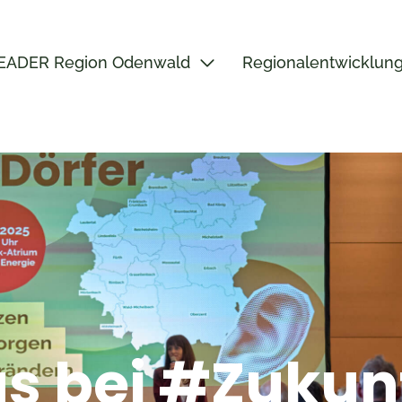
EADER Region Odenwald
Regionalentwicklun
us bei #Zukun