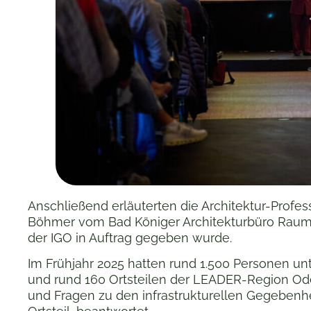
Anschließend erläuterten die Architektur-Profe
Böhmer vom Bad Königer Architekturbüro Raums
der IGO in Auftrag gegeben wurde.
Im Frühjahr 2025 hatten rund 1.500 Personen u
und rund 160 Ortsteilen der LEADER-Region O
und Fragen zu den infrastrukturellen Gegebenh