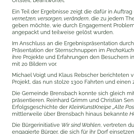
Ortsteil, beantwortet.
Ein Teil der Ergebnisse zeigt die dafür in Auft
vernetzen, versorgen, verändern
, die zu jedem T
geben möchte, wie durch Engagement Probleme, 
angepackt und teilweise gelöst wurden.
Im Anschluss an die Ergebnispräsentation dur
Präsentation der Sternschnuppen im
PechaKuch
ihre Projekte und Erfahrungen den Besuchern i
mit 20 Bildern vor.
Michael Voigt und Klaus Rebscher berichteten 
Projekt, das nun stolze 1300 Fahrten und einen
Die Gemeinde Brensbach konnte sich gleich mit
präsentieren. Reinhard Grimm und Christian Sen
Erfolgsgeschichte der
KleinKunstKneipe „Alte Pos
mittlerweile über Brensbach hinaus bekannte
H
Die Bürgerinitiative
Wir sind Wahlen
, vertreten d
engagierte Bürger, die sich für ihr Dorf einsetzen,